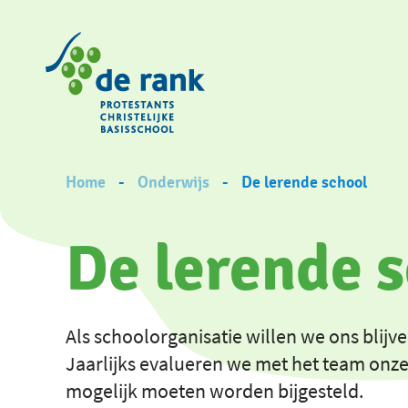
Skip
to
main
content
Breadcrumb
Home
Onderwijs
De lerende school
De lerende 
Als schoolorganisatie willen we ons blijv
Jaarlijks evalueren we met het team onz
mogelijk moeten worden bijgesteld.