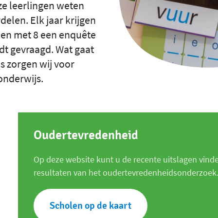
ze leerlingen weten
delen. Elk jaar krijgen
t en met 8 een enquête
dt gevraagd. Wat gaat
s zorgen wij voor
onderwijs.
Oudertevredenheid
Op deze website kunt u de recente uitslagen vind
resultaten van het oudertevredenheidsonderzoek
Scholen op de kaart