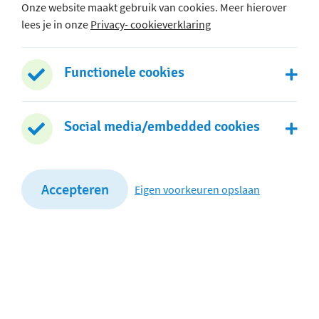
Onze website maakt gebruik van cookies. Meer hierover
lees je in onze
Privacy- cookieverklaring
Hoofdgebouw
Lauraplein 1
Functionele cookies
2406 BB Alphen aan den Rijn
0172 - 474 130
Social media/embedded cookies
Stuur een e-mail
Dependance
Accepteren
Eigen voorkeuren opslaan
Nicolaas Beetsstraat 1a
2406 XC Alphen aan den Rijn
0172 - 475 590
Stuur een e-mail