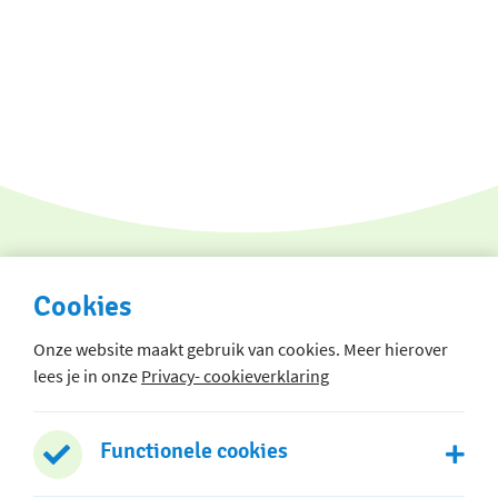
Cookies
Onze website maakt gebruik van cookies. Meer hierover
lees je in onze
Privacy- cookieverklaring
Hoofdgebouw
Lauraplein 1
Functionele cookies
2406 BB Alphen aan den Rijn