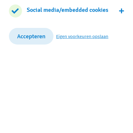
0172 - 474 130
Social media/embedded cookies
Stuur een e-mail
Dependance
Accepteren
Eigen voorkeuren opslaan
Nicolaas Beetsstraat 1a
2406 XC Alphen aan den Rijn
0172 - 475 590
Stuur een e-mail
De Rank is onderdeel van SCOPE scholengroep
Privacy- en cookieverklaring