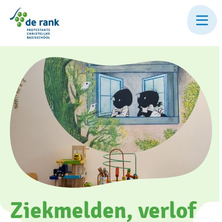
Skip
to
main
content
Ziekmelden, verlof