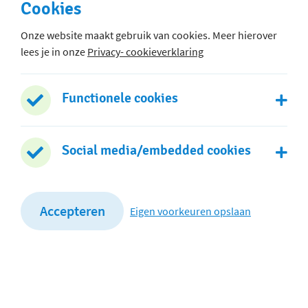
Cookies
Onze website maakt gebruik van cookies. Meer hierover
lees je in onze
Privacy- cookieverklaring
Hoofdgebouw
Lauraplein 1
Functionele cookies
2406 BB Alphen aan den Rijn
0172 - 474 130
Social media/embedded cookies
Stuur een e-mail
Dependance
Accepteren
Eigen voorkeuren opslaan
Nicolaas Beetsstraat 1a
2406 XC Alphen aan den Rijn
0172 - 475 590