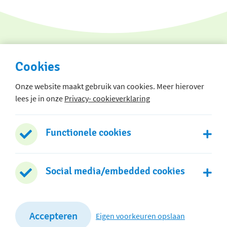
Cookies
Onze website maakt gebruik van cookies. Meer hierover
lees je in onze
Privacy- cookieverklaring
Hoofdgebouw
Lauraplein 1
Functionele cookies
2406 BB Alphen aan den Rijn
0172 - 474 130
Social media/embedded cookies
Stuur een e-mail
Dependance
Accepteren
Eigen voorkeuren opslaan
Nicolaas Beetsstraat 1a